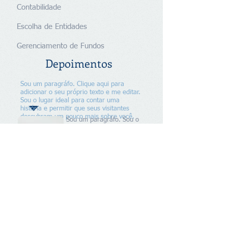
Contabilidade
Escolha de Entidades
Gerenciamento de Fundos
Depoimentos
Sou um paragráfo. Clique aqui para
adicionar o seu próprio texto e me editar.
Sou o lugar ideal para contar uma
história e permitir que seus visitantes
descubram um pouco mais sobre você.
Sou um paragráfo. Sou o
lugar ideal para contar
uma história e permitir
que seus visitantes
descubram um pouco mais
sobre você.
Mais...
Sr. Marcelo Goldstein